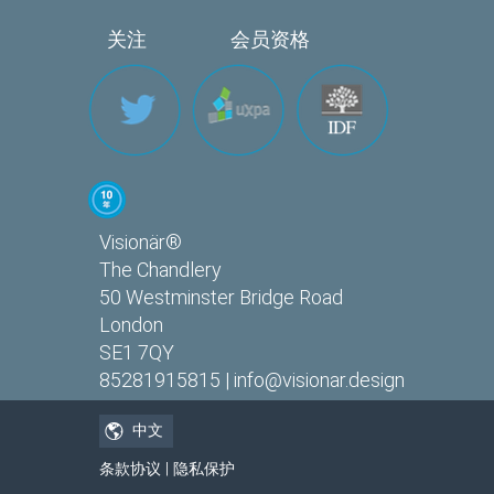
关注 会员资格
Visionär®
The Chandlery
50 Westminster Bridge Road
London
SE1 7QY
85281915815 |
info@visionar.design
中文
条款协议
|
隐私保护